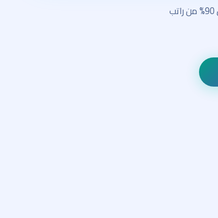
خدماتك، ويديرون استفساراتك — بلا توقف، بلا إجازات، بتكلفة سنوية أقل من 90% من راتب