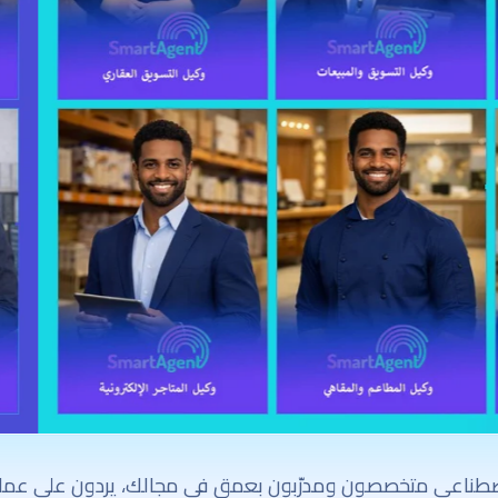
صطناعي متخصصون ومدرّبون بعمق في مجالك، يردون على عملا