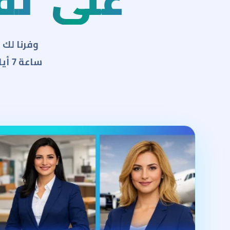
على
ن