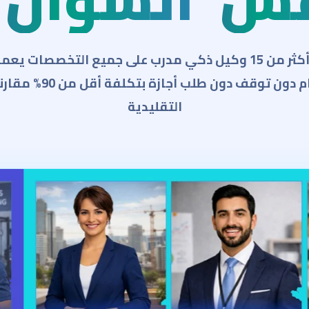
فس
السؤال
ساعة 7 أيام دون توقف دون طلب 
التقليدية