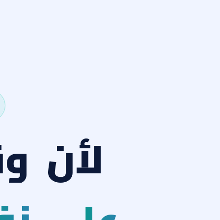
لأن
وق